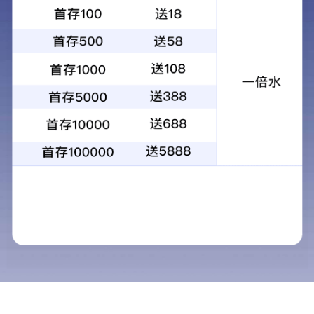
伸缩移动喷漆房
喷粉房及流水线
喷砂房设备
产品中心
工程案例
关于我们
中远动态
联系我们
当前位置：
首页
>
产品中心
>
污水处理一体机系
列
返回
产品中心
喷漆房、喷粉房系列
荆州喷粉房及流水线
武汉顶棚移动喷漆房
襄阳整体移动
喷漆房
湖南伸缩移动喷漆房
湖北固定式喷漆房
整体移