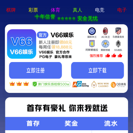
乐鱼网页版leyu登录界面 - 手机app官方
版免费安装
欢迎访问乐鱼网页版leyu登录界面！
网站地图 |
联系我们 |
新闻中心
从事环保设备和涂装设备研发和生产的专业性企业
集产品设计、开发、生产、安装和售后服务一体的生产厂家
服务热线
18163579415
0710-3332903
网站首页