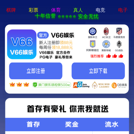
乐鱼网页版leyu登录界面 - 手机app官方
版免费安装
欢迎访问乐鱼网页版leyu登录界面！
网站地图 |
联系我们 |
新闻中心
从事环保设备和涂装设备研发和生产的专业性企业
集产品设计、开发、生产、安装和售后服务一体的生产厂家
服务热线
18163579415
0710-3332903
网站首页