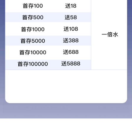
伸缩移动喷漆房
喷粉房及流水线
喷砂房设备
产品中心
工程案例
关于我们
中远动态
联系我们
当前位置：
首页
>
产品中心
>
废气净化器系列
返回
产品中心
喷漆房、喷粉房系列
荆州喷粉房及流水线
武汉顶棚移动喷漆房
襄阳整体移动
喷漆房
湖南伸缩移动喷漆房
湖北固定式喷漆房
整体移
动喷漆房
喷漆烘干房
伸缩移动喷漆房
固定喷漆房
打磨