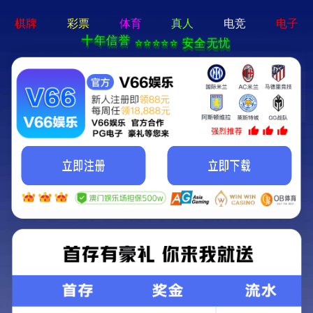
乐鱼网页版leyu登录界面 - 手机app官方
版免费安装
欢迎访问乐鱼网页版leyu登录界面！
网站地图 |
联系我们 |
新闻中心
从事环保设备和涂装设备研发和生产的专业性企业
集产品设计、开发、生产、安装和售后服务一体的生产厂家
服务热线
18163579415
0710-3332903
网站首页