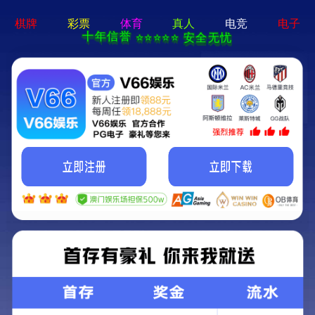
乐鱼网页版leyu登录界面 - 手机app官方
版免费安装
欢迎访问乐鱼网页版leyu登录界面！
网站地图 |
联系我们 |
新闻中心
从事环保设备和涂装设备研发和生产的专业性企业
集产品设计、开发、生产、安装和售后服务一体的生产厂家
服务热线
18163579415
0710-3332903
网站首页