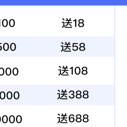
赖！
赖……
商……