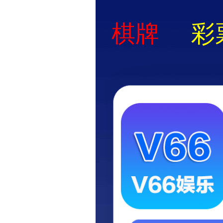
乐鱼
欢迎访问乐鱼网页版leyu登录界面！
网站地图 |
联系我们 |
新闻中心
从事环保设备和涂装设备研发和生产的专业性企业
集产品设计、开发、生产、安装和售后服务一体的生产厂家
服务热线
18163579415
0710-3332903
网站首页
伸缩移动喷漆房
喷粉房及流水线