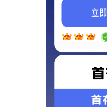
喷砂房设备
产品中心
工程案例
关于我们
中远动态
联系我们
当前位置：
首页
>
工程案例
>
工程案例
返回
工程案例
感谢博世公司对中远立信伸缩移动喷漆房产品的支持
所属分类：工程案例 发布时间： 2022-05-06 作者：
分享到：
二维码分享