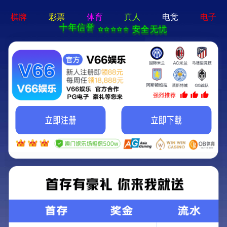
乐鱼网页版leyu登录界面 - 手机app官方
版免费安装
欢迎访问乐鱼网页版leyu登录界面！
网站地图 |
联系我们 |
新闻中心
从事环保设备和涂装设备研发和生产的专业性企业
集产品设计、开发、生产、安装和售后服务一体的生产厂家
服务热线
18163579415
0710-3332903
网站首页