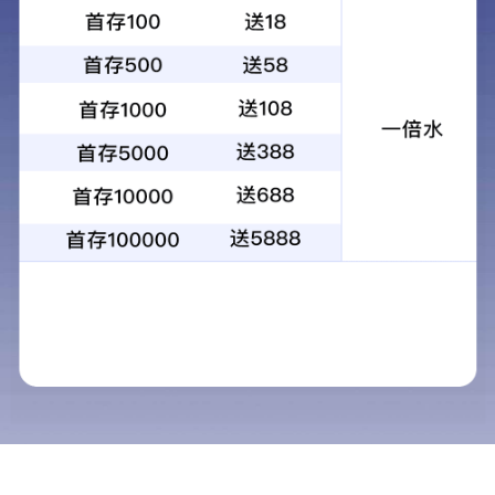
伸缩移动喷漆房
喷粉房及流水线
喷砂房设备
产品中心
工程案例
关于我们
中远动态
联系我们
当前位置：
首页
>
产品中心
>
除尘器系列
返回
产品中心
喷漆房、喷粉房系列
荆州喷粉房及流水线
武汉顶棚移动喷漆房
襄阳整体移动
喷漆房
湖南伸缩移动喷漆房
湖北固定式喷漆房
整体移
动喷漆房
喷漆烘干房
伸缩移动喷漆房
固定喷漆房
打磨