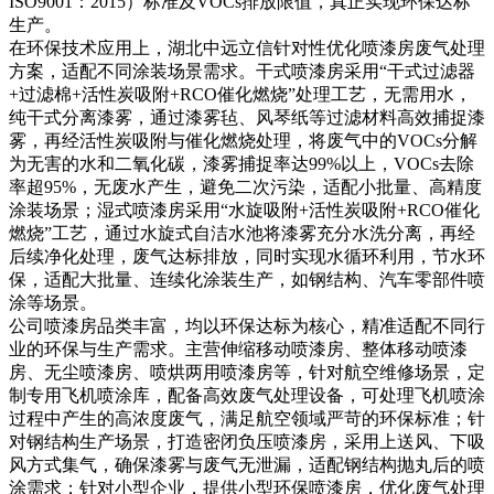
ISO9001：2015）标准及VOCs排放限值，真正实现环保达标
生产。
在环保技术应用上，湖北中远立信针对性优化喷漆房废气处理
方案，适配不同涂装场景需求。干式喷漆房采用“干式过滤器
+过滤棉+活性炭吸附+RCO催化燃烧”处理工艺，无需用水，
纯干式分离漆雾，通过漆雾毡、风琴纸等过滤材料高效捕捉漆
雾，再经活性炭吸附与催化燃烧处理，将废气中的VOCs分解
为无害的水和二氧化碳，漆雾捕捉率达99%以上，VOCs去除
率超95%，无废水产生，避免二次污染，适配小批量、高精度
涂装场景；湿式喷漆房采用“水旋吸附+活性炭吸附+RCO催化
燃烧”工艺，通过水旋式自洁水池将漆雾充分水洗分离，再经
后续净化处理，废气达标排放，同时实现水循环利用，节水环
保，适配大批量、连续化涂装生产，如钢结构、汽车零部件喷
涂等场景。
公司喷漆房品类丰富，均以环保达标为核心，精准适配不同行
业的环保与生产需求。主营伸缩移动喷漆房、整体移动喷漆
房、无尘喷漆房、喷烘两用喷漆房等，针对航空维修场景，定
制专用飞机喷涂库，配备高效废气处理设备，可处理飞机喷涂
过程中产生的高浓度废气，满足航空领域严苛的环保标准；针
对钢结构生产场景，打造密闭负压喷漆房，采用上送风、下吸
风方式集气，确保漆雾与废气无泄漏，适配钢结构抛丸后的喷
涂需求；针对小型企业，提供小型环保喷漆房，优化废气处理