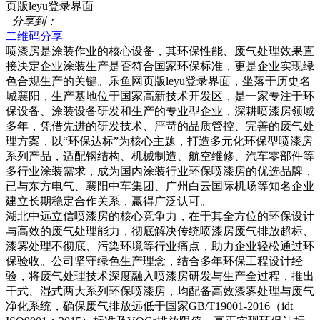
页版leyu登录界面
分享到：
二维码分享
喷漆房是涂装作业的核心设备，其环保性能、废气处理效果直
接决定企业涂装生产是否符合国家环保标准，更是企业实现绿
色合规生产的关键。乐鱼网页版leyu登录界面，坐落于历史名
城襄阳，生产基地位于国家高新技术开发区，是一家专注于环
保设备、涂装设备研发和生产的专业型企业，深耕喷漆房领域
多年，凭借先进的研发技术、严苛的品质管控、完善的废气处
理方案，以“环保达标”为核心主题，打造多元化环保型喷漆房
系列产品，适配钢结构、机械制造、航空维修、汽车零部件等
多行业涂装需求，成为国内涂装行业环保喷漆房的优选品牌，
已与东方电气、襄阳中车集团、广州白云国际机场等知名企业
建立长期稳定合作关系，赢得广泛认可。
湖北中远立信喷漆房的核心竞争力，在于其全方位的环保设计
与高效的废气处理能力，彻底解决传统喷漆房废气排放超标、
漆雾处理不彻底、污染环境等行业痛点，助力企业轻松通过环
保验收。公司坚守绿色生产理念，结合多年环保工程设计经
验，将废气处理技术深度融入喷漆房研发与生产全过程，推出
干式、湿式两大系列环保喷漆房，均配备高效漆雾处理与废气
净化系统，确保废气排放远低于国家GB/T19001-2016（idt